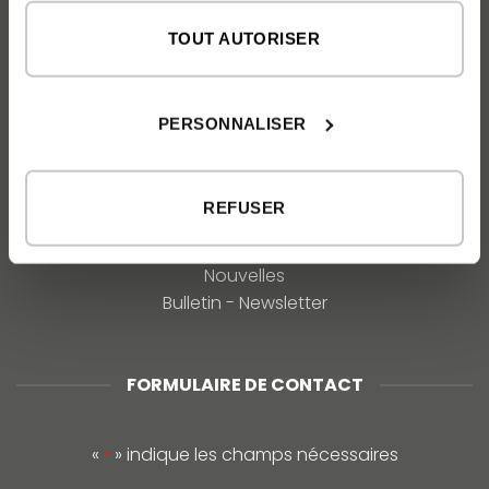
TOUT AUTORISER
À PROPOS DE NOUS
L'entreprise inHAUS
Nos valeurs et philosophie
PERSONNALISER
Prix
REFUSER
COMMUNICATION
Médias
Nouvelles
Bulletin - Newsletter
FORMULAIRE DE CONTACT
«
» indique les champs nécessaires
*