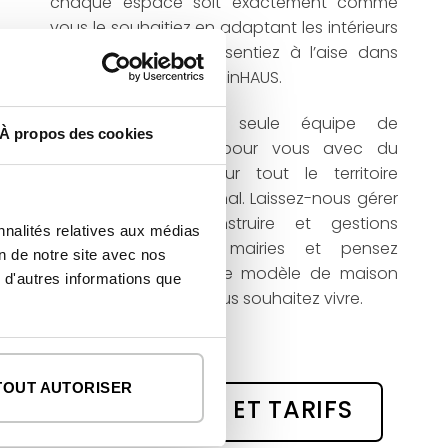
chaque espace soit exactement comme
vous le souhaitiez en adaptant les intérieurs
afin que vous vous sentiez à l’aise dans
votre nouvelle maison inHAUS.
Chez inHAUS, une seule équipe de
À propos des cookies
personnes travaille pour vous avec du
personnel qualifié sur tout le territoire
national et international. Laissez-nous gérer
le permis de construire et gestions
nnalités relatives aux médias
administratives en mairies et pensez
on de notre site avec nos
seulement à choisir le modèle de maison
 d'autres informations que
inHAUS dans lequel vous souhaitez vivre.
TOUT AUTORISER
ON - VOIR DÉTAILS ET TARIFS