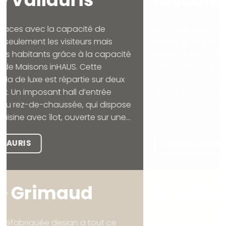
Une maison au style contemporain marqué qui
présente une richesse spatiale dans toutes ses
pièces. La conception se caractérise par son
caractère moderne et dynamique. La
conception à deux étages comporte un rez-
de-chaussée où la zone de jour est distribuée
autour d’une cour centrale. La fonctionnalité et
l’espace sont modifiés tout au long de la...
MODÈLE
COLMAR
Modèle
Biarritz
Une maison unique conçue sur deux étages qui