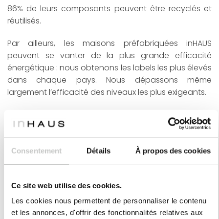
86% de leurs composants peuvent être recyclés et
réutilisés.
Par ailleurs, les maisons préfabriquées inHAUS
peuvent se vanter de la plus grande efficacité
énergétique : nous obtenons les labels les plus élevés
dans chaque pays. Nous dépassons même
largement l’efficacité des niveaux les plus exigeants.
La large variété et la flexibilité de notre catalogue
permettent à nos maisons de s’adapter avec
simplicité à tout type de terrain ou parcelle. inHAUS
est d’ailleurs une excellente solution pour des
Consentement
Détails
À propos des cookies
parcelles difficiles avec, par exemple, une pente
prononcée.
Ce site web utilise des cookies.
Maisons inHAUS possède un livret de spécifications
Les cookies nous permettent de personnaliser le contenu
large et varié. Nous proposons toutes sortes
et les annonces, d'offrir des fonctionnalités relatives aux