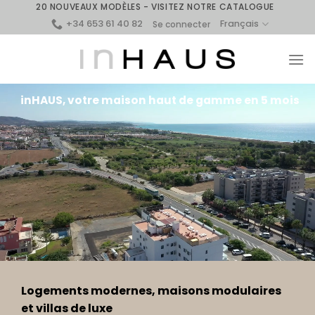
Skip
20 NOUVEAUX MODÈLES - VISITEZ NOTRE CATALOGUE
+34 653 61 40 82
to
Français
Se connecter
content
inHAUS, votre maison haut de gamme en 5 mois
Logements modernes, maisons modulaires
et villas de luxe