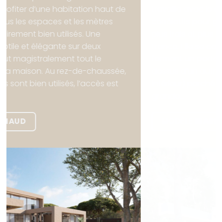
travaille avec le déplacement des volumes
corrélatifs pour générer des espaces extérieurs
plus frais et plus privés. Le modèle Biarritz, en
France. Elle se compose de deux étages qui
forment un porte-à-faux (étage supérieur) au-
dessus d’un autre porte-à-faux (étage
inférieur) perché sur un terrain accidenté. Une
grande...
MODÈLE
BIARRITZ