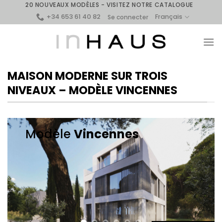
Skip
20 NOUVEAUX MODÈLES - VISITEZ NOTRE CATALOGUE
+34 653 61 40 82
to
Français
Se connecter
content
MAISON MODERNE SUR TROIS
NIVEAUX – MODÈLE VINCENNES
Modèle
Vincennes