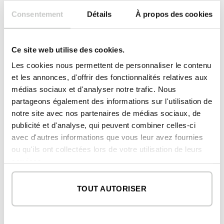
Consentement
Détails
À propos des cookies
2
terrasse 02
1,75 m
Ce site web utilise des cookies.
2
SURFACE CONSTRUITE
269,50 m
Les cookies nous permettent de personnaliser le contenu
2
LOGEMENT
et les annonces, d'offrir des fonctionnalités relatives aux
255,05 m
médias sociaux et d'analyser notre trafic. Nous
2
TERRASSE
14,45 m
partageons également des informations sur l'utilisation de
notre site avec nos partenaires de médias sociaux, de
REZ-DE-CHAUSSÉE
publicité et d'analyse, qui peuvent combiner celles-ci
2
avec d'autres informations que vous leur avez fournies
logement
96,80 m
ou qu'ils ont collectées lors de votre utilisation de leurs
services.
PREMIER ÉTAGE
2
logement
96,80 m
TOUT AUTORISER
2
terrasse
14,45 m