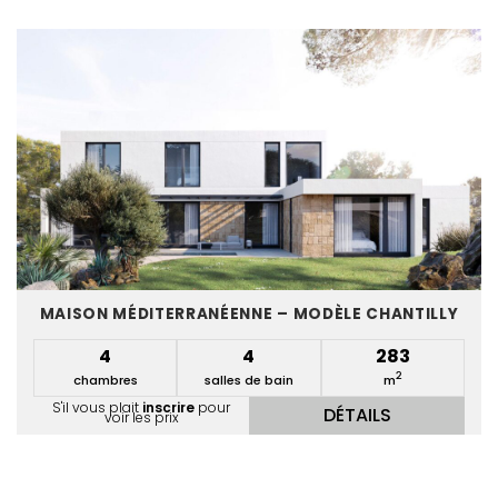
MAISON MÉDITERRANÉENNE – MODÈLE CHANTILLY
4
4
283
2
chambres
salles de bain
m
S'il vous plait
inscrire
pour
DÉTAILS
voir les prix