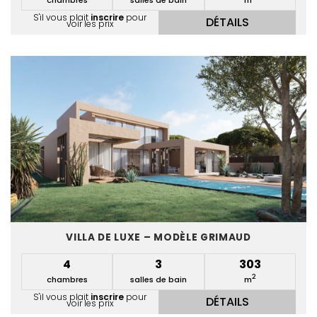
chambres
salles de bain
m
S'il vous plait
inscrire
pour
DÉTAILS
voir les prix
VILLA DE LUXE – MODÈLE GRIMAUD
4
3
303
2
chambres
salles de bain
m
S'il vous plait
inscrire
pour
DÉTAILS
voir les prix