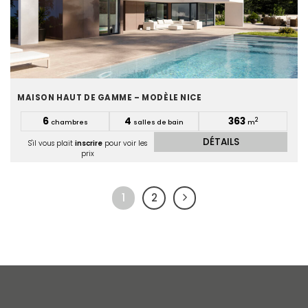
MAISON HAUT DE GAMME – MODÈLE NICE
6
4
363
2
chambres
salles de bain
m
DÉTAILS
S'il vous plait
inscrire
pour voir les
prix
1
2