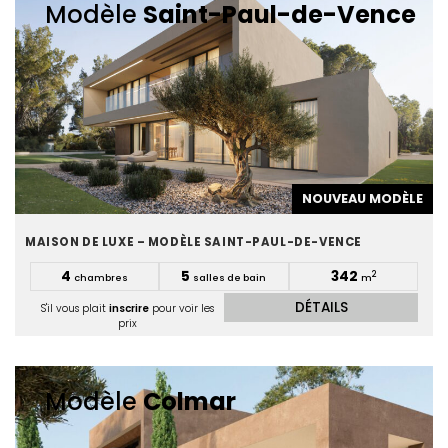
Modèle
Saint-Paul-de-Vence
NOUVEAU MODÈLE
MAISON DE LUXE – MODÈLE SAINT-PAUL-DE-VENCE
4
5
342
2
chambres
salles de bain
m
DÉTAILS
S'il vous plait
inscrire
pour voir les
prix
Modèle
Colmar