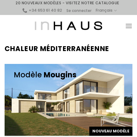
Skip
20 NOUVEAUX MODÈLES - VISITEZ NOTRE CATALOGUE
+34 653 61 40 82
to
Français
Se connecter
content
CHALEUR MÉDITERRANÉENNE
Modèle
Mougins
NOUVEAU MODÈLE