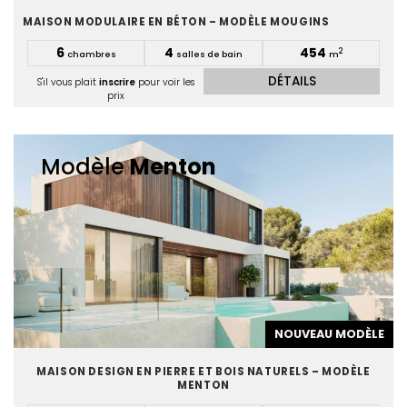
MAISON MODULAIRE EN BÉTON – MODÈLE MOUGINS
6
4
454
2
chambres
salles de bain
m
DÉTAILS
S'il vous plait
inscrire
pour voir les
prix
Modèle
Menton
NOUVEAU MODÈLE
MAISON DESIGN EN PIERRE ET BOIS NATURELS – MODÈLE
MENTON