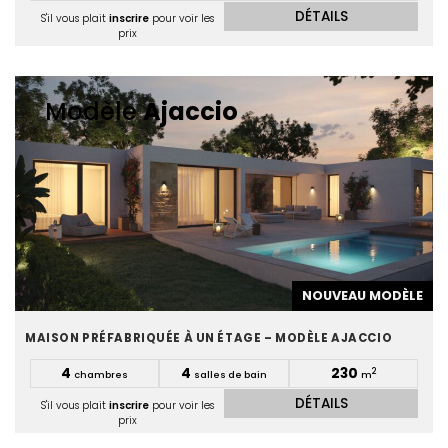
DÉTAILS
S'il vous plait
inscrire
pour voir les
prix
Modèle
Ajaccio
NOUVEAU MODÈLE
MAISON PRÉFABRIQUÉE À UN ÉTAGE – MODÈLE AJACCIO
4
4
230
2
chambres
salles de bain
m
DÉTAILS
S'il vous plait
inscrire
pour voir les
prix