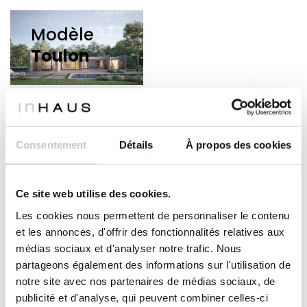
Modèle
Toulon
MAISON MODULAIRE
TRADITIONNELLE –
MODÈLE TOULON
Consentement
Détails
À propos des cookies
3
2
214
2
chambres
salles
m
de bain
S'il vous plait
DÉTAILS
Ce site web utilise des cookies.
inscrire
pour
voir les prix
Les cookies nous permettent de personnaliser le contenu
et les annonces, d'offrir des fonctionnalités relatives aux
Modèle
Villers-sur-Mer
médias sociaux et d'analyser notre trafic. Nous
partageons également des informations sur l'utilisation de
notre site avec nos partenaires de médias sociaux, de
publicité et d'analyse, qui peuvent combiner celles-ci