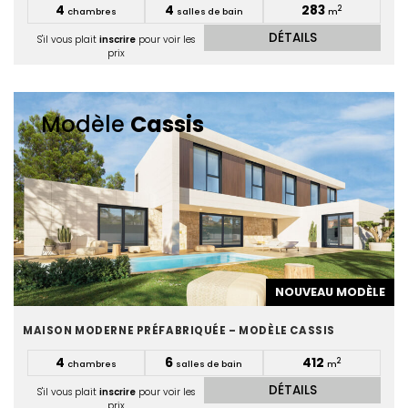
4
4
283
2
chambres
salles de bain
m
DÉTAILS
S'il vous plait
inscrire
pour voir les
prix
Modèle
Cassis
NOUVEAU MODÈLE
MAISON MODERNE PRÉFABRIQUÉE – MODÈLE CASSIS
4
6
412
2
chambres
salles de bain
m
DÉTAILS
S'il vous plait
inscrire
pour voir les
prix