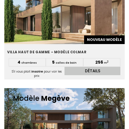
NOUVEAU MODÈLE
VILLA HAUT DE GAMME – MODÈLE COLMAR
4
5
256
2
chambres
salles de bain
m
DÉTAILS
S'il vous plait
inscrire
pour voir les
prix
Modèle
Megève