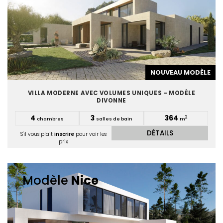
NOUVEAU MODÈLE
VILLA MODERNE AVEC VOLUMES UNIQUES – MODÈLE
DIVONNE
4
3
364
2
chambres
salles de bain
m
DÉTAILS
S'il vous plait
inscrire
pour voir les
prix
Modèle
Nice