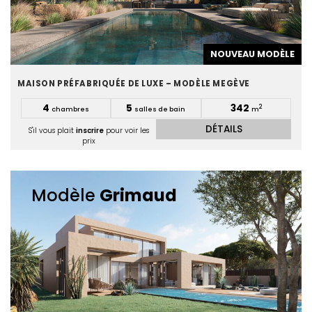
NOUVEAU MODÈLE
MAISON PRÉFABRIQUÉE DE LUXE – MODÈLE MEGÈVE
4
5
342
2
chambres
salles de bain
m
DÉTAILS
S'il vous plait
inscrire
pour voir les
prix
Modèle
Grimaud