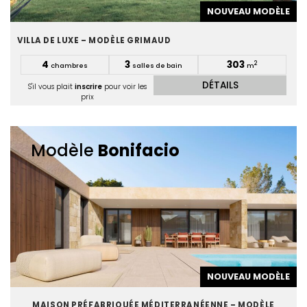
NOUVEAU MODÈLE
VILLA DE LUXE – MODÈLE GRIMAUD
4
3
303
2
chambres
salles de bain
m
DÉTAILS
S'il vous plait
inscrire
pour voir les
prix
Modèle
Bonifacio
NOUVEAU MODÈLE
MAISON PRÉFABRIQUÉE MÉDITERRANÉENNE – MODÈLE