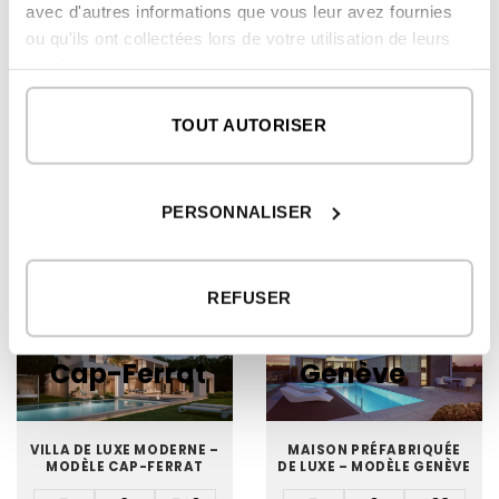
avec d'autres informations que vous leur avez fournies
ou qu'ils ont collectées lors de votre utilisation de leurs
services.
NOUVEAU MODÈLE
TOUT AUTORISER
MAISON DE LUXE – MODÈLE VILLERS-SUR-MER
6
6
613
2
chambres
salles de bain
m
PERSONNALISER
DÉTAILS
S'il vous plait
inscrire
pour voir les
prix
REFUSER
Modèle
Modèle
Cap-Ferrat
Genève
VILLA DE LUXE MODERNE –
MAISON PRÉFABRIQUÉE
MODÈLE CAP-FERRAT
DE LUXE – MODÈLE GENÈVE