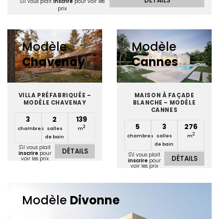
DÉTAILS
S'il vous plait
inscrire
pour voir les
prix
Modèle
Modèle
Chavenay
Cannes
VILLA PRÉFABRIQUÉE –
MAISON À FAÇADE
MODÈLE CHAVENAY
BLANCHE – MODÈLE
CANNES
3
2
139
5
3
276
2
chambres
salles
m
2
chambres
salles
m
de bain
de bain
S'il vous plait
DÉTAILS
inscrire
pour
S'il vous plait
DÉTAILS
voir les prix
inscrire
pour
voir les prix
Modèle
Divonne