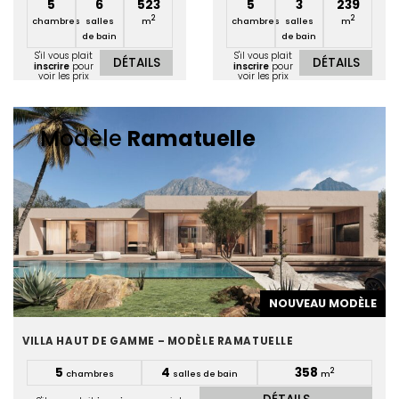
5
6
523
5
3
239
2
2
chambres
salles
m
chambres
salles
m
de bain
de bain
S'il vous plait
S'il vous plait
DÉTAILS
DÉTAILS
inscrire
pour
inscrire
pour
voir les prix
voir les prix
Modèle
Ramatuelle
NOUVEAU MODÈLE
VILLA HAUT DE GAMME – MODÈLE RAMATUELLE
5
4
358
2
chambres
salles de bain
m