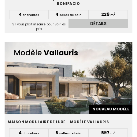
BONIFACIO
4
4
229
2
chambres
salles de bain
m
DÉTAILS
S'il vous plait
inscrire
pour voir les
prix
Modèle
Vallauris
NOUVEAU MODÈLE
MAISON MODULAIRE DE LUXE – MODÈLE VALLAURIS
4
5
597
2
chambres
salles de bain
m