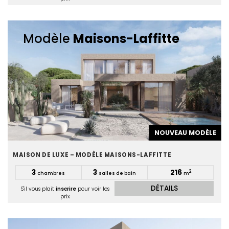
Modèle
Maisons-Laffitte
NOUVEAU MODÈLE
MAISON DE LUXE – MODÈLE MAISONS-LAFFITTE
3
3
216
2
chambres
salles de bain
m
DÉTAILS
S'il vous plait
inscrire
pour voir les
prix