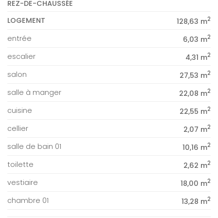
REZ-DE-CHAUSSÉE
2
LOGEMENT
128,63 m
2
entrée
6,03 m
2
escalier
4,31 m
2
salon
27,53 m
2
salle à manger
22,08 m
2
cuisine
22,55 m
2
cellier
2,07 m
2
salle de bain 01
10,16 m
2
toilette
2,62 m
2
vestiaire
18,00 m
2
chambre 01
13,28 m