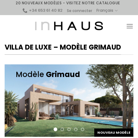
Skip
20 NOUVEAUX MODÈLES - VISITEZ NOTRE CATALOGUE
+34 653 61 40 82
to
Français
Se connecter
content
VILLA DE LUXE – MODÈLE GRIMAUD
Modèle
Grimaud
NOUVEAU MODÈLE