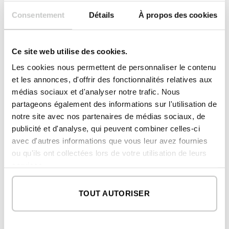
Consentement
Détails
À propos des cookies
2
SURFACE CONSTRUITE
302,61 m
Ce site web utilise des cookies.
2
LOGEMENT
250,19 m
Les cookies nous permettent de personnaliser le contenu
2
PORCHES
52,42 m
et les annonces, d'offrir des fonctionnalités relatives aux
médias sociaux et d'analyser notre trafic. Nous
REZ-DE-CHAUSSÉE
partageons également des informations sur l'utilisation de
2
logement
notre site avec nos partenaires de médias sociaux, de
203,19 m
publicité et d'analyse, qui peuvent combiner celles-ci
2
porches
43,81 m
avec d'autres informations que vous leur avez fournies
ou qu'ils ont collectées lors de votre utilisation de leurs
PREMIER ÉTAGE
services.
2
logement
99,42 m
TOUT AUTORISER
2
porches
8,61 m