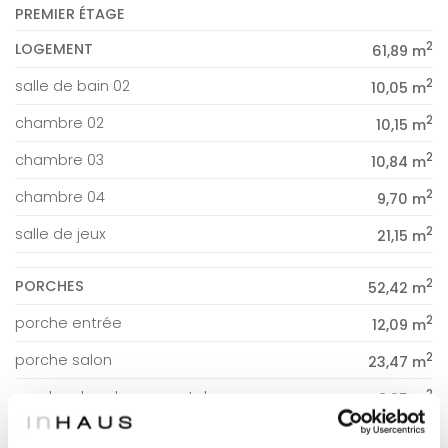
PREMIER ÉTAGE
2
LOGEMENT
61,89 m
2
salle de bain 02
10,05 m
2
chambre 02
10,15 m
2
chambre 03
10,84 m
2
chambre 04
9,70 m
2
salle de jeux
21,15 m
2
PORCHES
52,42 m
2
porche entrée
12,09 m
2
porche salon
23,47 m
2
porche chambre parentale
8,25 m
2
porche chambre
8,61 m