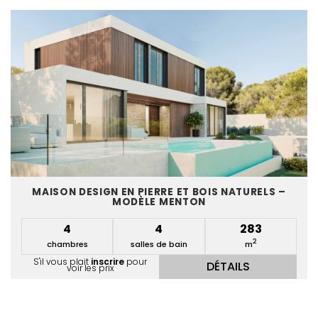
MAISON DESIGN EN PIERRE ET BOIS NATURELS –
MODÈLE MENTON
4
4
283
2
chambres
salles de bain
m
S'il vous plait
inscrire
pour
DÉTAILS
voir les prix