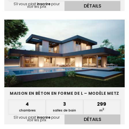
S'il vous plait
inscrire
pour
DÉTAILS
voir les prix
MAISON EN BÉTON EN FORME DE L – MODÈLE METZ
4
3
299
2
chambres
salles de bain
m
S'il vous plait
inscrire
pour
DÉTAILS
voir les prix