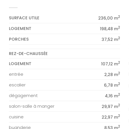
2
SURFACE UTILE
236,00 m
2
LOGEMENT
198,48 m
2
PORCHES
37,52 m
REZ-DE-CHAUSSÉE
2
LOGEMENT
107,12 m
2
entrée
2,28 m
2
escalier
6,78 m
2
dégagement
4,16 m
2
salon-salle à manger
29,97 m
2
cuisine
22,97 m
2
buanderie
8,53 m