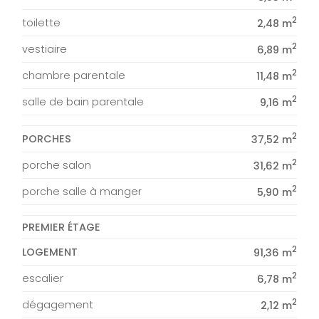
2
toilette
2,48 m
2
vestiaire
6,89 m
2
chambre parentale
11,48 m
2
salle de bain parentale
9,16 m
2
PORCHES
37,52 m
2
porche salon
31,62 m
2
porche salle à manger
5,90 m
PREMIER ÉTAGE
2
LOGEMENT
91,36 m
2
escalier
6,78 m
2
dégagement
2,12 m