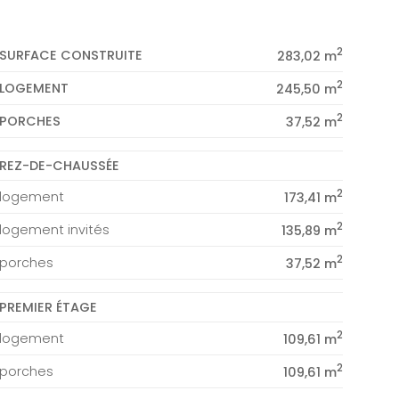
2
SURFACE CONSTRUITE
283,02 m
2
LOGEMENT
245,50 m
2
PORCHES
37,52 m
REZ-DE-CHAUSSÉE
2
logement
173,41 m
2
logement invités
135,89 m
2
porches
37,52 m
PREMIER ÉTAGE
2
logement
109,61 m
2
porches
109,61 m