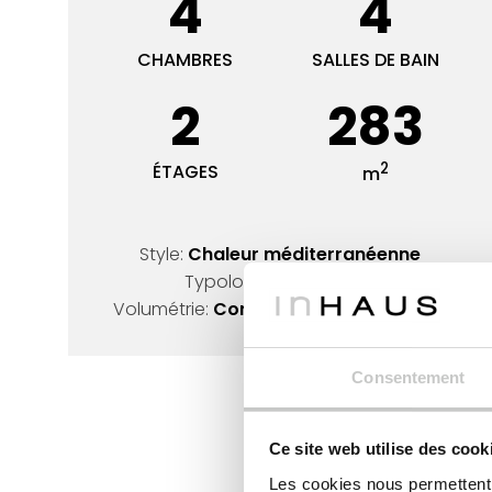
4
4
CHAMBRES
SALLES DE BAIN
2
283
2
ÉTAGES
m
Style:
Chaleur méditerranéenne
Typologie:
forme en H
Volumétrie:
Conception en forme de L
Consentement
Ce site web utilise des cook
Les cookies nous permettent d