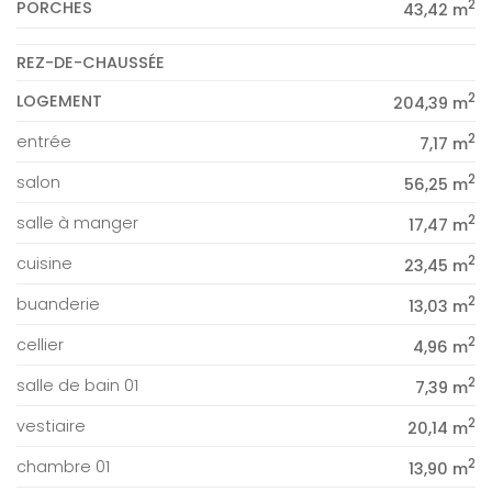
2
PORCHES
43,42 m
REZ-DE-CHAUSSÉE
2
LOGEMENT
204,39 m
2
entrée
7,17 m
2
salon
56,25 m
2
salle à manger
17,47 m
2
cuisine
23,45 m
2
buanderie
13,03 m
2
cellier
4,96 m
2
salle de bain 01
7,39 m
2
vestiaire
20,14 m
2
chambre 01
13,90 m