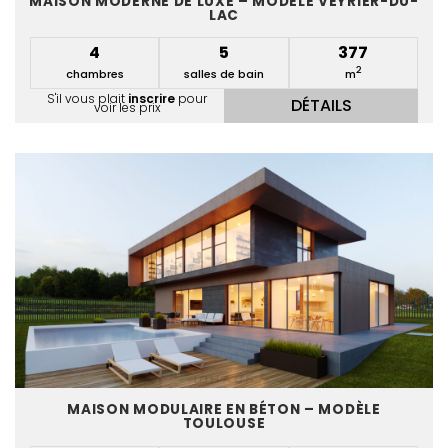
MAISON MODERNE DE LUXE – MODÈLE VEYRIER-DU-
LAC
4
5
377
2
chambres
salles de bain
m
S'il vous plait
inscrire
pour
DÉTAILS
voir les prix
MAISON MODULAIRE EN BÉTON – MODÈLE
TOULOUSE