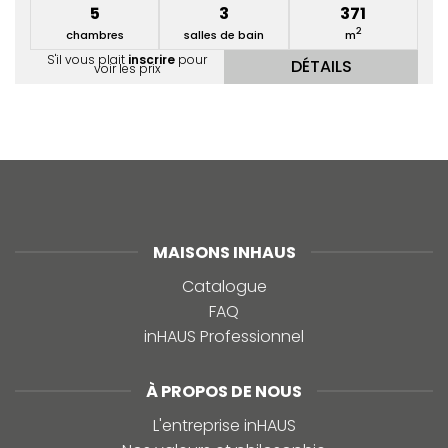
5
3
371
2
chambres
salles de bain
m
S'il vous plait
inscrire
pour
DÉTAILS
voir les prix
MAISONS INHAUS
Catalogue
FAQ
inHAUS Professionnel
À PROPOS DE NOUS
L'entreprise inHAUS