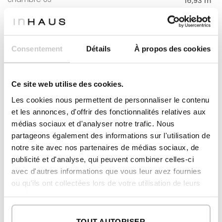
16,93 m
2
bureau
21,94 m
2
PORCHES
17,57 m
Consentement
Détails
À propos des cookies
2
porche chambre
17,57 m
Ce site web utilise des cookies.
Les cookies nous permettent de personnaliser le contenu
2
SURFACE CONSTRUITE
364,29 m
et les annonces, d'offrir des fonctionnalités relatives aux
2
LOGEMENT
318,97 m
médias sociaux et d'analyser notre trafic. Nous
partageons également des informations sur l'utilisation de
2
PORCHES
45,32 m
notre site avec nos partenaires de médias sociaux, de
publicité et d'analyse, qui peuvent combiner celles-ci
REZ-DE-CHAUSSÉE
avec d'autres informations que vous leur avez fournies
2
logement
241,02 m
ou qu'ils ont collectées lors de votre utilisation de leurs
services.
2
porches
27,10 m
TOUT AUTORISER