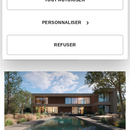
PREMIER ÉTAGE
2
logement
77,95 m
2
PERSONNALISER
porches
18,22 m
REFUSER
MODÈLES DE MAISON ASSOCIÉS