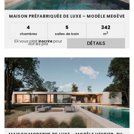
MAISON PRÉFABRIQUÉE DE LUXE – MODÈLE MEGÈVE
4
5
342
2
chambres
salles de bain
m
S'il vous plait
inscrire
pour
DÉTAILS
voir les prix