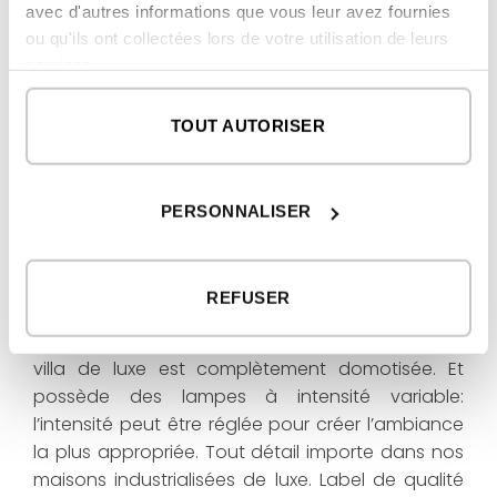
Une clôture en pierre, un grand jardin avec une
avec d'autres informations que vous leur avez fournies
végétation autochtone et les tons terre et blanc
ou qu'ils ont collectées lors de votre utilisation de leurs
services.
donnent à cette villa de luxe tout son arôme
méditerranéen. Cette maison modulaire, se
situant sur la plus grande des îles Baléares,
TOUT AUTORISER
possède une hauteur sous plafond
personnalisée de 2,90 mètres à l’étage supérieur,
tandis que le standard habituel haut de gamme
PERSONNALISER
inHAUS est de 2,60 m.
Toutes les portes et fenêtres vont du sol au
REFUSER
plafond. Il s’agit d’une des marques de fabrique
des maisons modulaires inHAUS. Par ailleurs, cette
villa de luxe est complètement domotisée. Et
possède des lampes à intensité variable:
l’intensité peut être réglée pour créer l’ambiance
la plus appropriée. Tout détail importe dans nos
maisons industrialisées de luxe. Label de qualité