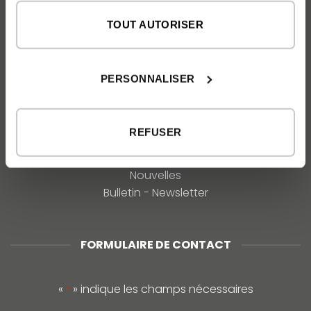
TOUT AUTORISER
À PROPOS DE NOUS
L'entreprise inHAUS
Nos valeurs et philosophie
PERSONNALISER
Prix
REFUSER
COMMUNICATION
Médias
Nouvelles
Bulletin - Newsletter
FORMULAIRE DE CONTACT
«
» indique les champs nécessaires
*