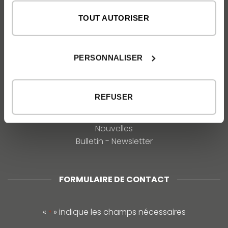
TOUT AUTORISER
À PROPOS DE NOUS
L'entreprise inHAUS
Nos valeurs et philosophie
PERSONNALISER
Prix
REFUSER
COMMUNICATION
Médias
Nouvelles
Bulletin - Newsletter
FORMULAIRE DE CONTACT
«
» indique les champs nécessaires
*