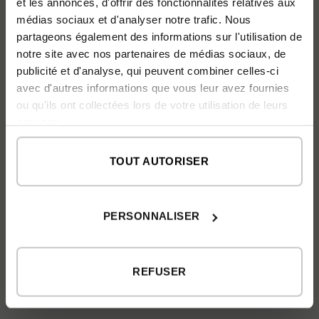
et les annonces, d'offrir des fonctionnalités relatives aux
Questions
médias sociaux et d'analyser notre trafic. Nous
partageons également des informations sur l'utilisation de
notre site avec nos partenaires de médias sociaux, de
publicité et d'analyse, qui peuvent combiner celles-ci
avec d'autres informations que vous leur avez fournies
ou qu'ils ont collectées lors de votre utilisation de leurs
services.
TOUT AUTORISER
PERSONNALISER
INFORMATIONS SUR LA PROTECTION DES DONNÉES
REFUSER
*
En soumettant ce formulaire, j'accepte d'être