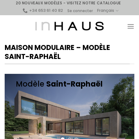
Skip
20 NOUVEAUX MODÈLES - VISITEZ NOTRE CATALOGUE
+34 653 61 40 82
to
Français
Se connecter
content
MAISON MODULAIRE – MODÈLE
SAINT-RAPHAËL
Modèle
Saint-Raphaël