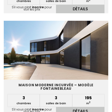
2
chambres
salles de bain
m
S'il vous plait
inscrire
pour
DÉTAILS
voir les prix
MAISON MODERNE INCURVÉE – MODÈLE
FONTAINEBLEAU
3
3
195
2
chambres
salles de bain
m
S'il vous plait
inscrire
pour
DÉTAILS
voir les prix