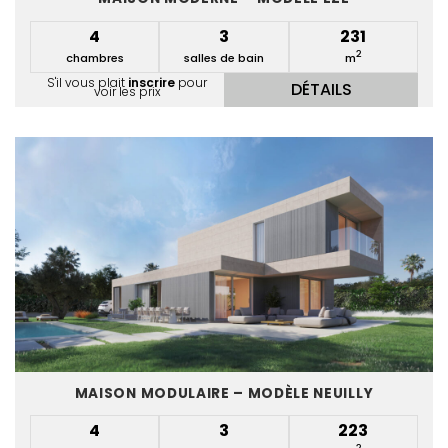
4
3
231
2
chambres
salles de bain
m
S'il vous plait
inscrire
pour
DÉTAILS
voir les prix
MAISON MODULAIRE – MODÈLE NEUILLY
4
3
223