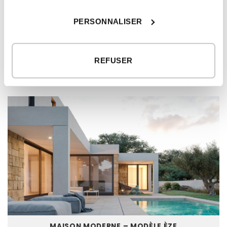
2
logement
77,13 m
PERSONNALISER
REFUSER
MODÈLES DE MAISON ASSOCIÉS
MAISON MODERNE – MODÈLE ÈZE