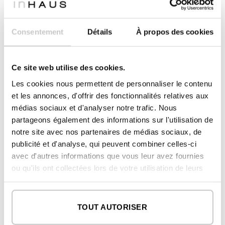
2
chambre parentale
15,11 m
Consentement
Détails
À propos des cookies
2
vestiaire parentale
3,69 m
2
salle de bain parentale
3,54 m
Ce site web utilise des cookies.
Les cookies nous permettent de personnaliser le contenu
2
SURFACE CONSTRUITE
et les annonces, d'offrir des fonctionnalités relatives aux
219,34 m
médias sociaux et d'analyser notre trafic. Nous
2
LOGEMENT
168,37 m
partageons également des informations sur l'utilisation de
2
notre site avec nos partenaires de médias sociaux, de
PORCHES
50,97 m
publicité et d'analyse, qui peuvent combiner celles-ci
avec d'autres informations que vous leur avez fournies
REZ-DE-CHAUSSÉE
ou qu'ils ont collectées lors de votre utilisation de leurs
2
logement
91,24 m
services.
2
logement invités
50,97 m
TOUT AUTORISER
PREMIER ÉTAGE