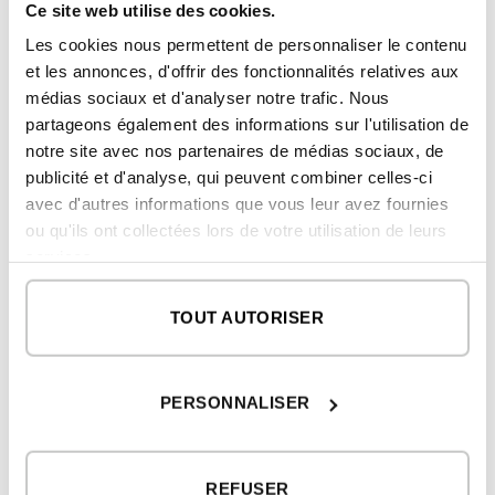
Ce site web utilise des cookies.
Matériaux des maisons modernes
Les cookies nous permettent de personnaliser le contenu
Les matériaux utilisés dans les maisons modernes
et les annonces, d'offrir des fonctionnalités relatives aux
peuvent être traditionnels et innovants. Une
médias sociaux et d'analyser notre trafic. Nous
maison moderne, dans sa conception générale,
partageons également des informations sur l'utilisation de
peut inclure certaines finitions extérieures
notre site avec nos partenaires de médias sociaux, de
classiques comme la pierre ou la peinture
publicité et d'analyse, qui peuvent combiner celles-ci
monocouche.
avec d'autres informations que vous leur avez fournies
ou qu'ils ont collectées lors de votre utilisation de leurs
Cependant, de nouveaux éléments tels que de
services.
grandes fenêtres et des portes vitrées triples et
quadruples peuvent être ajoutés. Ou des bois
TOUT AUTORISER
techniques. Ou des assiettes en céramique ou en
porcelaine à la pointe de la technologie.
PERSONNALISER
Vous pouvez également ajouter des stores
domotiques ou à lames orientables, des
systèmes qui rendent la maison autonome. Et
REFUSER