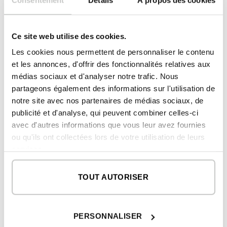
Ciudad Real
Cuenca
Ce site web utilise des cookies.
Les cookies nous permettent de personnaliser le contenu
Guadalajara
et les annonces, d'offrir des fonctionnalités relatives aux
médias sociaux et d'analyser notre trafic. Nous
Tolède
partageons également des informations sur l'utilisation de
notre site avec nos partenaires de médias sociaux, de
publicité et d'analyse, qui peuvent combiner celles-ci
avec d'autres informations que vous leur avez fournies
Castille-et-León
ou qu'ils ont collectées lors de votre utilisation de leurs
services.
Ávila
TOUT AUTORISER
Burgos
León
PERSONNALISER