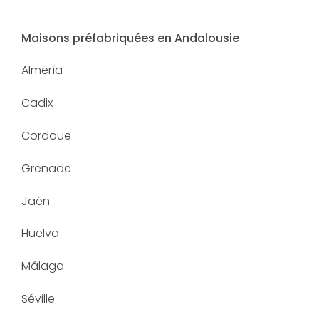
Maisons préfabriquées en Andalousie
Almería
Cadix
Cordoue
Grenade
Jaén
Huelva
Málaga
Séville