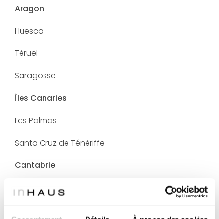
Aragon
Huesca
Téruel
Saragosse
Îles Canaries
Las Palmas
Santa Cruz de Ténériffe
Cantabrie
Castille-La Mancha
Albacete
Consentement
Détails
À propos des cookies