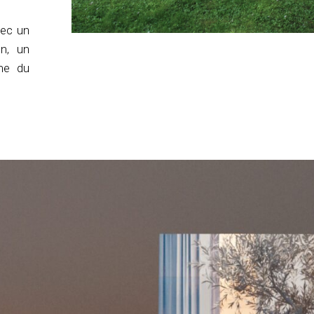
vec un
on, un
me du