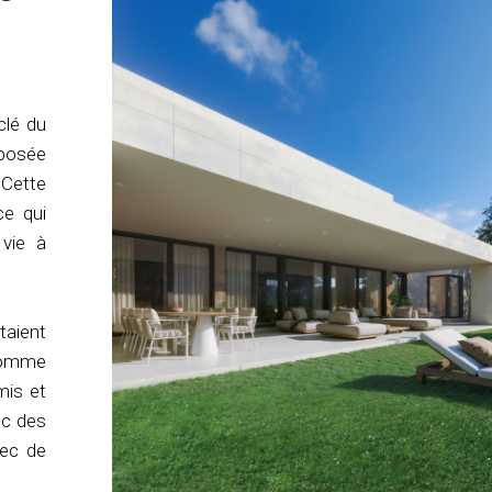
clé du
oposée
 Cette
ce qui
 vie à
taient
 comme
mis et
ec des
vec de