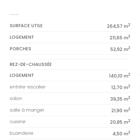
2
SURFACE UTILE
264,57 m
2
LOGEMENT
211,65 m
2
PORCHES
52,92 m
REZ-DE-CHAUSSÉE
2
LOGEMENT
140,10 m
2
entrée-escalier
12,70 m
2
salon
39,35 m
2
salle à manger
21,90 m
2
cuisine
20,85 m
2
buanderie
4,50 m