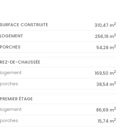
2
SURFACE CONSTRUITE
310,47 m
2
LOGEMENT
256,19 m
2
PORCHES
54,28 m
REZ-DE-CHAUSSÉE
2
logement
169,50 m
2
porches
38,54 m
PREMIER ÉTAGE
2
logement
86,69 m
2
porches
15,74 m