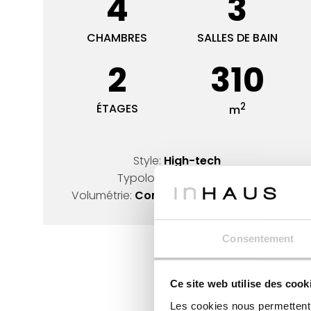
4
3
CHAMBRES
SALLES DE BAIN
2
310
2
ÉTAGES
m
Style:
High-tech
Typologie:
forme en E
Volumétrie:
Conception en forme de L
Consentement
Ce site web utilise des cook
Les cookies nous permettent d