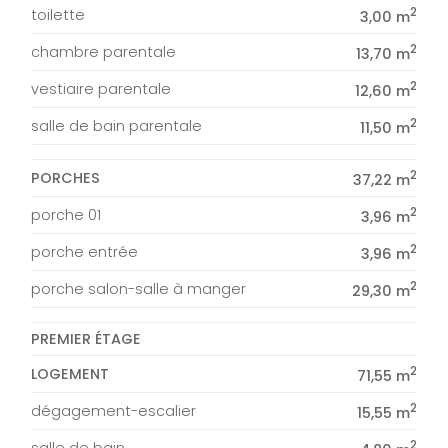
2
toilette
3,00 m
2
chambre parentale
13,70 m
2
vestiaire parentale
12,60 m
2
salle de bain parentale
11,50 m
2
PORCHES
37,22 m
2
porche 01
3,96 m
2
porche entrée
3,96 m
2
porche salon-salle à manger
29,30 m
PREMIER ÉTAGE
2
LOGEMENT
71,55 m
2
dégagement-escalier
15,55 m
2